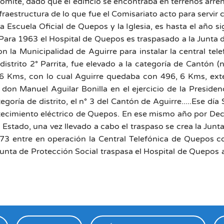
l Comité, dado que el edificio se encontraba en terrenos arr
infraestructura de lo que fue el Comisariato acto para servi
La Escuela Oficial de Quepos y la Iglesia, es hasta el año 
. Para 1963 el Hospital de Quepos es traspasado a la Junta 
n la Municipalidad de Aguirre para instalar la central tel
 distrito 2° Parrita, fue elevado a la categoría de Cantón 
6 Kms, con lo cual Aguirre quedaba con 496, 6 Kms, exten
on Manuel Aguilar Bonilla en el ejercicio de la Presidenci
goría de distrito, el n° 3 del Cantón de Aguirre.....Ese día
ecimiento eléctrico de Quepos. En ese mismo año por Decret
l Estado, una vez llevado a cabo el traspaso se crea la Jun
973 entre en operación la Central Telefónica de Quepos c
Junta de Protección Social traspasa el Hospital de Quepos a