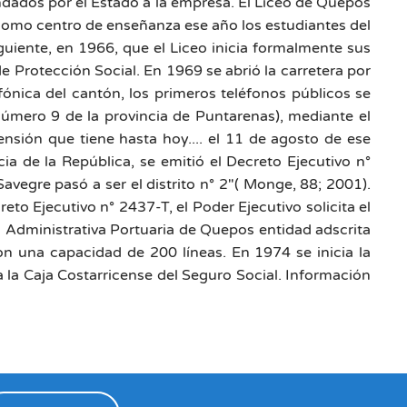
endados por el Estado a la empresa. El Liceo de Quepos
r como centro de enseñanza ese año los estudiantes del
siguiente, en 1966, que el Liceo inicia formalmente sus
de Protección Social. En 1969 se abrió la carretera por
efónica del cantón, los primeros teléfonos públicos se
(número 9 de la provincia de Puntarenas), mediante el
sión que tiene hasta hoy.... el 11 de agosto de ese
a de la República, se emitió el Decreto Ejecutivo n°
 Savegre pasó a ser el distrito n° 2"( Monge, 88; 2001).
o Ejecutivo n° 2437-T, el Poder Ejecutivo solicita el
ta Administrativa Portuaria de Quepos entidad adscrita
on una capacidad de 200 líneas. En 1974 se inicia la
 la Caja Costarricense del Seguro Social. Información