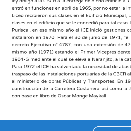
ley obligó a la CBCR a la entrega de dicho edificio a
entró en funciones en abril de 1965, por no estar la 
Liceo recibieron sus clases en el Edificio Municipal, 
clases en el edificio que se le concedió para tal caso
Puriscal, en ese mismo año el ICE inició gestiones co
instalaron en 1970. Para el 30 de junio de 1971, "el
decreto Ejecutivo n° 4787, con una extensión de 47
mismo año (1971) estando el Primer Vicepresidente d
1904-G mediante el cual se eleva a Naranjito, a la cate
Para 1972 el ICE ha solventado la necesidad de abast
traspaso de las instalaciones portuarias de la CBCR a
al ministerio de obras Públicas y Transportes. En 1
construcción de la Carretera Costanera, así como la 
con base en libro de Oscar Monge Maykall