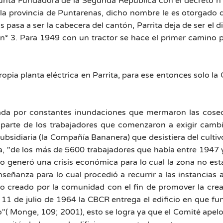
Junta Fundadora de la Segunda República con el decreto n°
 la provincia de Puntarenas, dicho nombre le es otorgad
asa a ser la cabecera del cantón, Parrita deja de ser el di
 n° 3. Para 1949 con un tractor se hace el primer camino 
opia planta eléctrica en Parrita, para ese entonces solo l
cada por constantes inundaciones que mermaron las cosec
parte de los trabajadores que comenzaron a exigir cambi
bsidiaria (la Compañía Bananera) que desistiera del cultivo
tera, "de los más de 5600 trabajadores que había entre 194
io generó una crisis económica para lo cual la zona no es
eñanza para lo cual procedió a recurrir a las instancias a
 creado por la comunidad con el fin de promover la creac
l 11 de julio de 1964 la CBCR entrega el edificio en que fu
ceo"( Monge, 109; 2001), esto se logra ya que el Comité ape