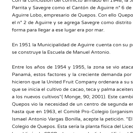
Con la conclusión del conflicto armado en 1948, la 
Parrita y Savegre como el Cantón de Aguirre n° 6 de
Aguirre Lobo, empresario de Quepos. Con ello Quepos p
el n° 2 de Aguirre y se agrega Savegre como distrito
forma para llegar a ese lugar era por mar.
En 1951 la Municipalidad de Aguirre cuenta con su pr
se construye la Escuela de Manuel Antonio.
Entre los años de 1954 y 1955, la zona se vio ata
Panamá, estos factores y la creciente demanda por 
hicieron que la United Fruit Company ordenara a su su
que se inicia el cultivo de cacao, teca y palma acei
a los nuevos cultivos"( Monge, 90; 2001). Este camb
Quepos vio la necesidad de un centro de segunda ens
hasta que en 1963, el Comité Pro-Colegio (organismo
Ismael Antonio Vargas Bonilla, acepte la petición. "E
Colegio de Quepos. Esta sería la planta física del Li