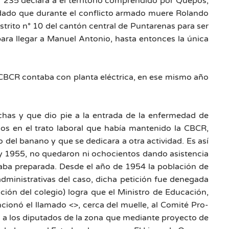
 235 declara a el territorio comprendido por Quepos,
o dado que durante el conflicto armado muere Rolando
strito n° 10 del cantón central de Puntarenas para ser
para llegar a Manuel Antonio, hasta entonces la única
a CBCR contaba con planta eléctrica, en ese mismo año
has y que dio pie a la entrada de la enfermedad de
os en el trato laboral que había mantenido la CBCR,
 del banano y que se dedicara a otra actividad. Es así
7 y 1955, no quedaron ni ochocientos dando asistencia
taba preparada. Desde el año de 1954 la población de
dministrativas del caso, dicha petición fue denegada
ión del colegio) logra que el Ministro de Educación,
ncionó el llamado <>, cerca del muelle, al Comité Pro-
lo a los diputados de la zona que mediante proyecto de