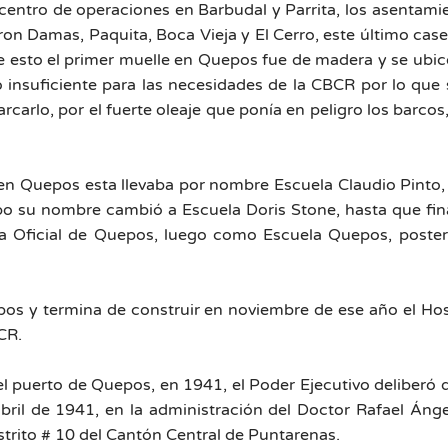
 centro de operaciones en Barbudal y Parrita, los asentami
on Damas, Paquita, Boca Vieja y El Cerro, este último case
 esto el primer muelle en Quepos fue de madera y se ubicó 
ó insuficiente para las necesidades de la CBCR por lo q
rcarlo, por el fuerte oleaje que ponía en peligro los barcos
en Quepos esta llevaba por nombre Escuela Claudio Pinto,
po su nombre cambió a Escuela Doris Stone, hasta que fi
la Oficial de Quepos, luego como Escuela Quepos, post
pos y termina de construir en noviembre de ese año el Hos
CR.
l puerto de Quepos, en 1941, el Poder Ejecutivo deliberó q
abril de 1941, en la administración del Doctor Rafael Áng
strito # 10 del Cantón Central de Puntarenas.