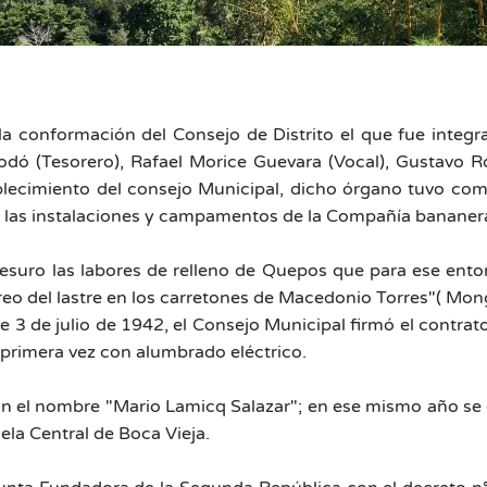
 conformación del Consejo de Distrito el que fue integra
Rodó (Tesorero), Rafael Morice Guevara (Vocal), Gustavo R
ecimiento del consejo Municipal, dicho órgano tuvo como 
 las instalaciones y campamentos de la Compañía bananera
esuro las labores de relleno de Quepos que para ese ento
o del lastre en los carretones de Macedonio Torres"( Monge,
e 3 de julio de 1942, el Consejo Municipal firmó el contrat
rimera vez con alumbrado eléctrico.
on el nombre "Mario Lamicq Salazar"; en ese mismo año se c
ela Central de Boca Vieja.