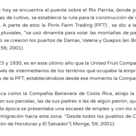
 hoy se encuentra el puente sobre el Río Parrita, donde 
e cultivo, se estableció la ruta para la construcción de 
o. A parte de esto la Pirrís Farm Trading (PFT) , se dio 
pluviales, "se usó dinamita para volar las montañas de p
 se crearon los puertos de Damas, Valeria y Quepos (en Boca
 56; 2001).
3 y 1930, es en este último año que la United Fruit Comp
avés de intermediarios de los terrenos que ocupaba la empr
os de la PFT, estableciéndose desde ese momento la Compa
ca como la Compañía Bananera de Costa Rica, atrajo la a
 en sus parcelas, las de sus padres o las de algún patrón, q
a época se presentaba una escasez de empleo y con los sal
 migración hacia esta zona. "Desde todos los pueblos de Co
ción de Honduras y El Salvador"( Monge, 59; 2001).