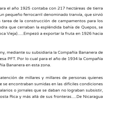
para el año 1925 contaba con 217 hectáreas de tierra
un pequeño ferrocarril denominado tranvía, que sirvió
a la tarea de la construcción de campamentos para los
iedra que cerraban la espléndida bahía de Quepos, se
 Vieja)......Empezó a exportar la fruta en 1926 hacia
any, mediante su subsidiaria la Compañía Bananera de
esa PFT. Por lo cual para el año de 1934 la Compañía
ñía Bananera en esta zona.
tención de millares y millares de personas quienes
ue se encontraban sumidas en las difíciles condiciones
arios o jornales que se daban no lograban subsistir,
sta Rica y más allá de sus fronteras.....De Nicaragua